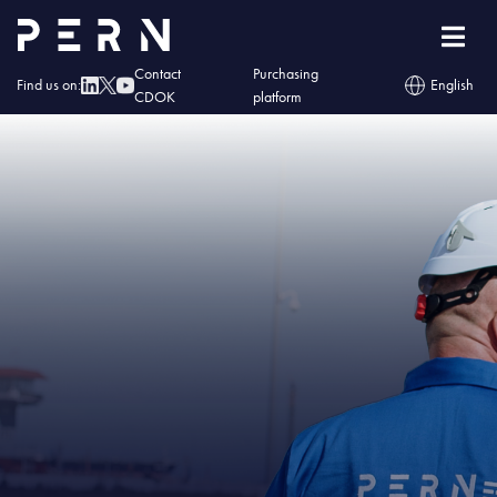
Home
»
IMG – Dębogórze: pierwsza w historii „morska” legalizacja zbiornika
Contact
Purchasing
Find us on:
English
CDOK
platform