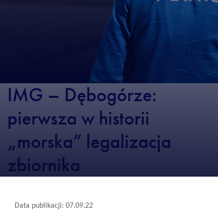
IMG – Dębogórze:
pierwsza w historii
„morska” legalizacja
zbiornika
Data publikacji: 07.09.22