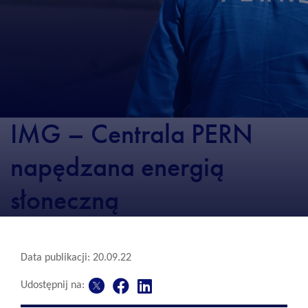
IMG – Centrala PERN
napędzana energią
słoneczną
Data publikacji: 20.09.22
Udostępnij na: