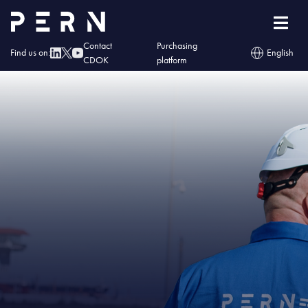
Home
»
IMG – Centrala PERN napędzana energią słoneczną
Contact
Purchasing
Find us on:
English
CDOK
platform