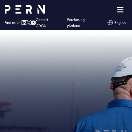
Home
»
IMG – Bezpieczeństwo energetyczne i oczekiwania Klientów: rusza
budowa kolejnych 8 zbiorników na paliwa
Contact
Purchasing
Find us on:
English
CDOK
platform