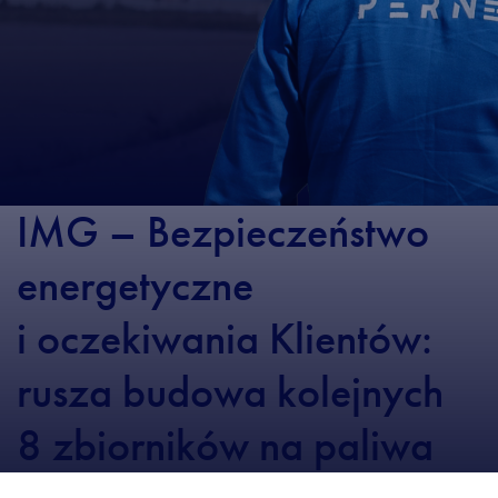
IMG – Bezpieczeństwo
energetyczne
i oczekiwania Klientów:
rusza budowa kolejnych
8 zbiorników na paliwa