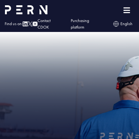
Home
»
IMG – 8 nowych zbiorników w ramach Megainwestycji PERN
Contact
Purchasing
Find us on:
English
CDOK
platform