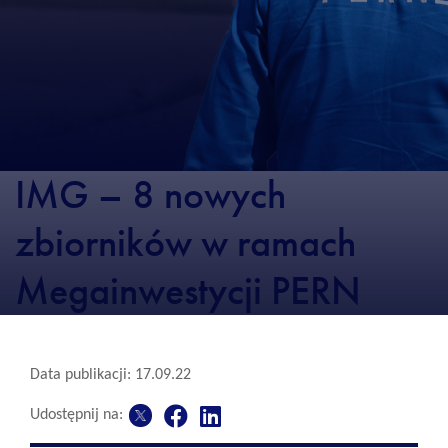
IMG – 8 nowych
zbiorników w ramach
Megainwestycji PERN
Data publikacji: 17.09.22
Udostępnij na: