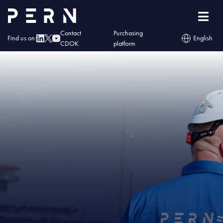
Home
»
debogo
Contact
Purchasing
Find us on:
English
CDOK
platform