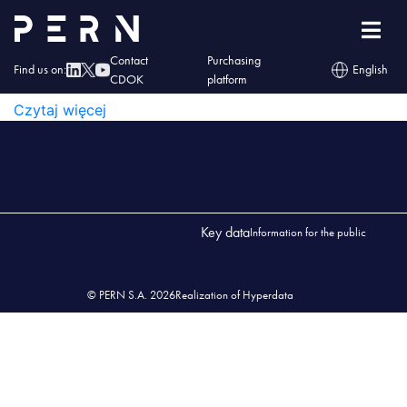
Wykaz_przedsiębiorstw_11_2023
WYKAZ_PRZEDSIĘBIORSTW_11_2023
Contact
Purchasing
Find us on:
English
CDOK
platform
WYKAZ_PRZEDSIĘBIORSTW_11_2023
Czytaj więcej
Key data
Information for the public
© PERN S.A. 2026
Realization of Hyperdata