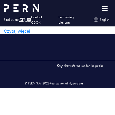
Wykaz_przedsiębiorstw_01_2026
WYKAZ_PRZEDSIĘBIORSTW_01_2026
Contact
Purchasing
Find us on:
English
CDOK
platform
WYKAZ_PRZEDSIĘBIORSTW_01_2026
Czytaj więcej
Key data
Information for the public
© PERN S.A. 2026
Realization of Hyperdata