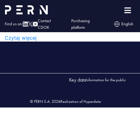
wykaz_przedsiębiorstw_01_2025
WYKAZ_PRZEDSIĘBIORSTW_01_2025
Contact
Purchasing
Find us on:
English
CDOK
platform
WYKAZ_PRZEDSIĘBIORSTW_01_2025
Czytaj więcej
Key data
Information for the public
© PERN S.A. 2026
Realization of Hyperdata