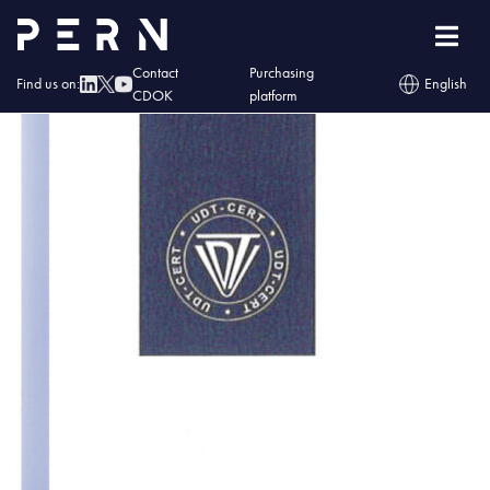
60309-16 Certyfikat2
Contact
Purchasing
Find us on:
English
CDOK
platform