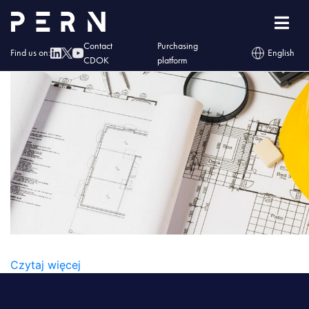
Zrzut ekranu z 2025-08-14 11-14-58
Contact
Purchasing
Find us on:
English
CDOK
platform
ZRZUT EKRANU Z 2025-08-14 11-14-58
Czytaj więcej