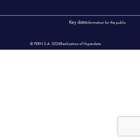
Key data
Information for the public
© PERN S.A. 2026
Realization of Hyperdata