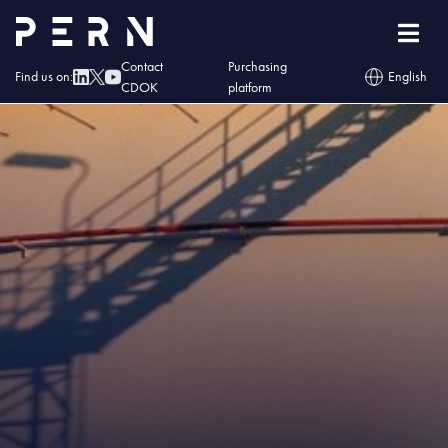
Home
»
Blog
»
Stanowisko PERN w sprawie dostaw ropy naftowej
Contact
Purchasing
Find us on:
English
CDOK
platform