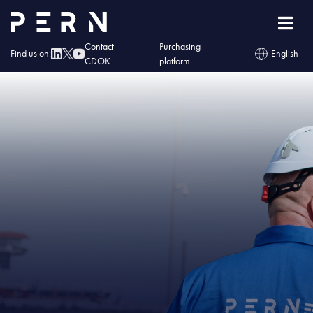
Home
»
About us
»
201103_korzysci_BG-2048×1070
Contact
Purchasing
Find us on:
English
CDOK
platform