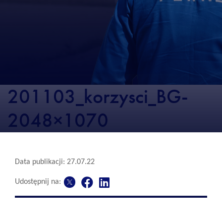
201103_korzysci_BG-
2048×1070
Data publikacji: 27.07.22
Udostępnij na: