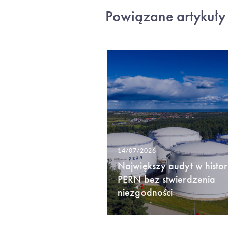
Powiązane artykuły
14/07/2026
Największy audyt w histori
PERN bez stwierdzenia
niezgodności