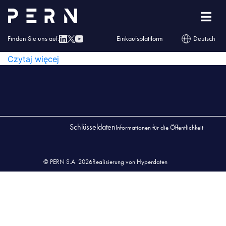
oil_tank
Finden Sie uns auf:
Einkaufsplattform
Deutsch
OIL_TANK
Czytaj więcej
Schlüsseldaten
Informationen für die Öffentlichkeit
© PERN S.A. 2026
Realisierung von Hyperdaten