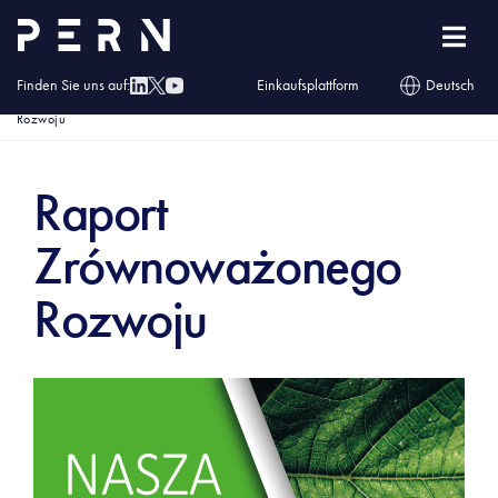
Finden Sie uns auf:
Einkaufsplattform
Deutsch
Homepage
»
Über uns
»
Odpowiedzialny biznes
»
Raport Zrównoważonego
Rozwoju
Raport
Zrównoważonego
Rozwoju