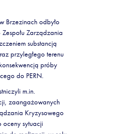
 w Brzezinach odbyło
o Zespołu Zarządzania
zczeniem substancją
az przyległego terenu
 konsekwencją próby
żącego do PERN.
niczyli m.in.
kcji, zaangażowanych
ządzania Kryzysowego
 oceny sytuacji