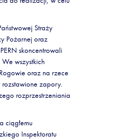
ia do realizacji, w celu
Państwowej Straży
ży Pożarnej oraz
 PERN skoncentrowali
 We wszystkich
 Rogowie oraz na rzece
 rozstawione zapory.
zego rozprzestrzeniania
ga ciągłemu
kiego Inspektoratu