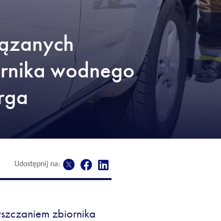
iązanych
ornika wodnego
rga
Udostępnij na:
yszczaniem zbiornika