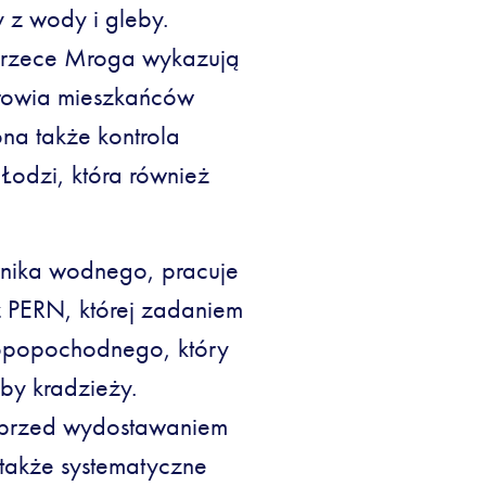
 z wody i gleby.
a rzece Mroga wykazują
drowia mieszkańców
na także kontrola
Łodzi, która również
ornika wodnego, pracuje
z PERN, której zadaniem
 ropopochodnego, który
by kradzieży.
 przed wydostawaniem
e także systematyczne