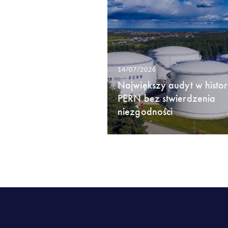
14/07/2026
Największy audyt w histori
PERN bez stwierdzenia
niezgodności