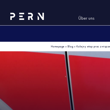
Über uns
Homepage
»
Blog
»
Kolejny etap prac związa