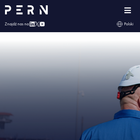
Strona główna
»
PERN: odprawa online dla kierowców odbierających paliwo z
Koluszek i Rejowca
»
IMG – PERN: odprawa online dla kierowców
odbierających paliwo z Koluszek i Rejowca
Znajdź nas na:
Polski