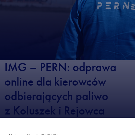
IMG – PERN: odprawa
online dla kierowców
odbierających paliwo
z Koluszek i Rejowca