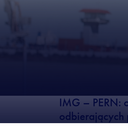
IMG – PERN: o
odbierających 