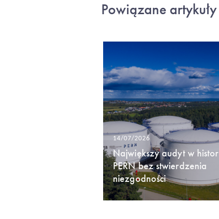
Powiązane artykuły
14/07/2026
Największy audyt w histori
PERN bez stwierdzenia
niezgodności