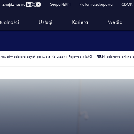
Znajdź nas na:
Grupa PERN
Platforma zakupowa
CDOK
tualności
Usługi
Kariera
Media
erowców odbierających paliwo z Koluszek i Rejowca
»
IMG – PERN: odprawa online d