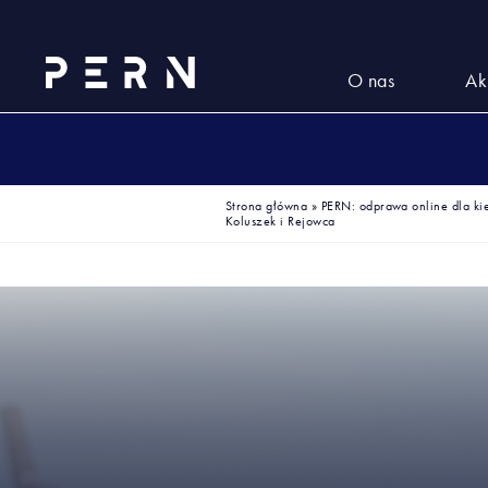
O nas
Ak
Strona główna
»
PERN: odprawa online dla ki
Koluszek i Rejowca