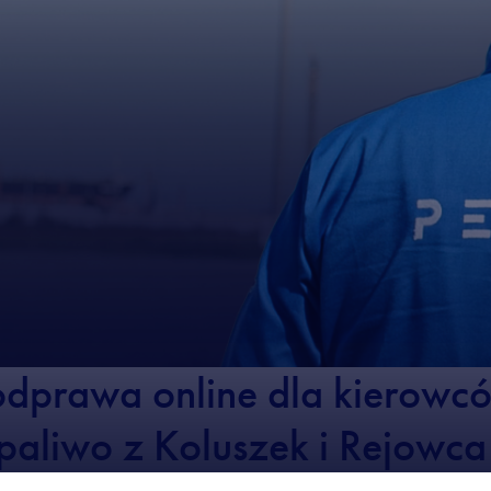
dprawa online dla kierowc
paliwo z Koluszek i Rejowca