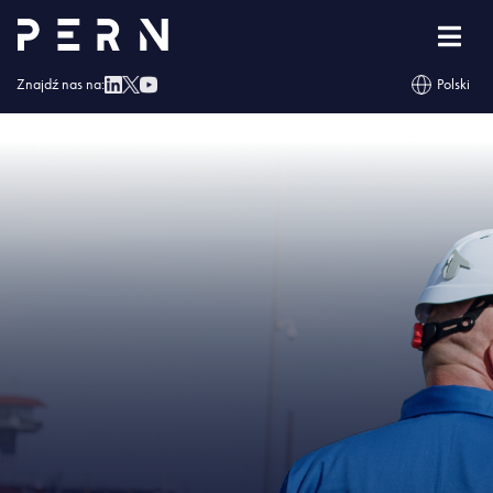
Strona główna
»
PERN zwiększa efektywność i bezpieczeństwo przeładunków
paliw w hubie morskim w Dębogórzu
»
IMG – PERN zwiększa efektywność i
bezpieczeństwo przeładunków paliw w hubie morskim w Dębogórzu
Znajdź nas na:
Polski