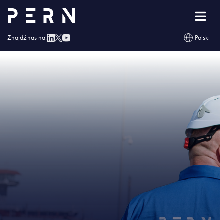
Strona główna
»
PERN: 500 tys. zł na pomoc Ukrainie
»
IMG – PERN: 500 tys.
zł na pomoc Ukrainie
Znajdź nas na:
Polski