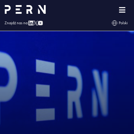
Strona główna
»
Blog
»
PERN: 500 tys. zł na pomoc Ukrainie
Znajdź nas na:
Polski