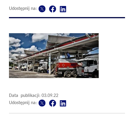
Udostępnij na:
Data publikacji: 03.09.22
Udostępnij na: