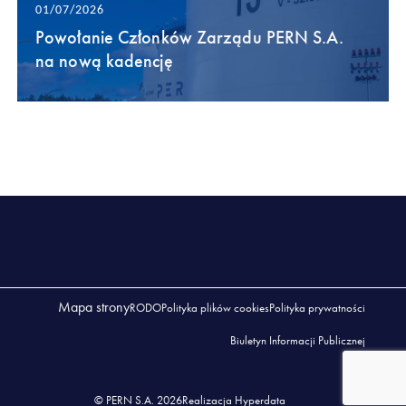
01/07/2026
Powołanie Członków Zarządu PERN S.A.
na nową kadencję
Mapa strony
RODO
Polityka plików cookies
Polityka prywatności
Biuletyn Informacji Publicznej
© PERN S.A. 2026
Realizacja Hyperdata