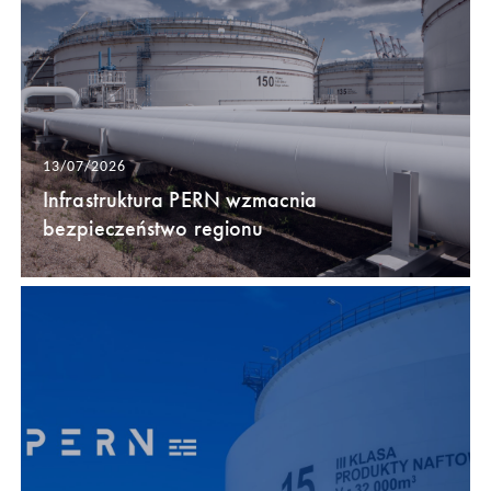
13/07/2026
Infrastruktura PERN wzmacnia
bezpieczeństwo regionu