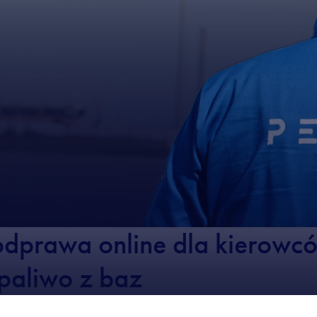
dprawa online dla kierowc
paliwo z baz