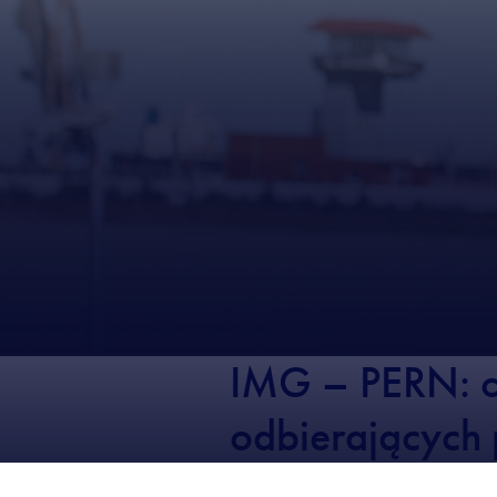
IMG – PERN: o
odbierających 