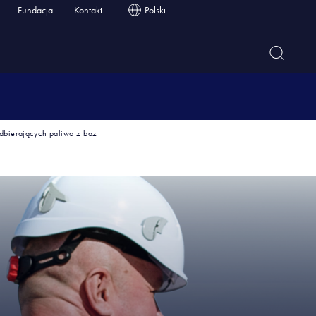
Fundacja
Kontakt
Polski
dbierających paliwo z baz