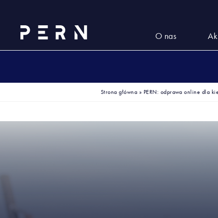
O nas
Ak
Strona główna
»
PERN: odprawa online dla ki