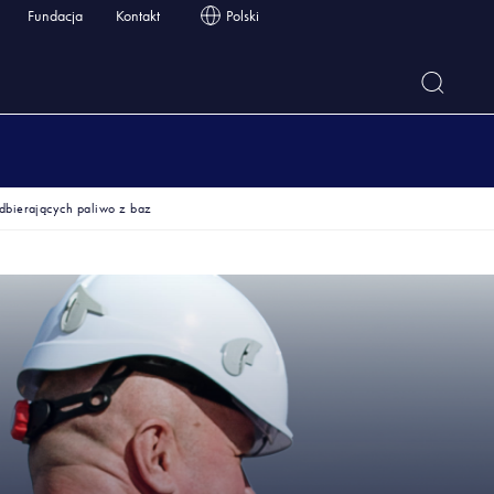
Fundacja
Kontakt
Polski
dbierających paliwo z baz