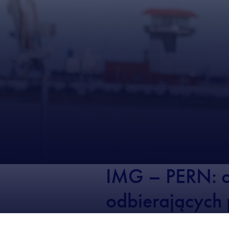
IMG – PERN: o
odbierających 