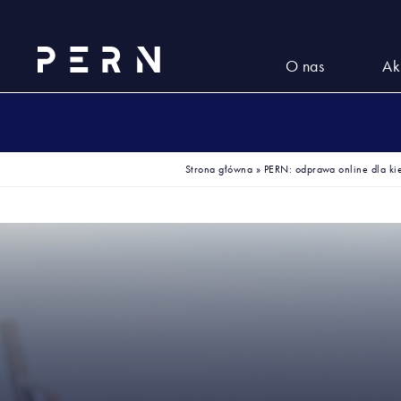
O nas
Ak
Strona główna
»
PERN: odprawa online dla ki