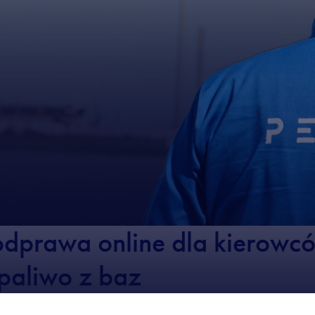
dprawa online dla kierowc
paliwo z baz