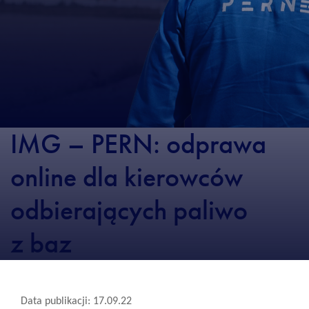
IMG – PERN: odprawa
online dla kierowców
odbierających paliwo
z baz
Data publikacji: 17.09.22