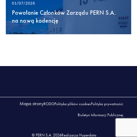
01/07/2026
Powołanie Członków Zarządu PERN S.A.
na nową kadencję
Mapa strony
RODO
Polityka plików cookies
Polityka prywatności
Biuletyn Informacji Publicznej
© PERN S.A. 2026
Realizacja Hyperdata