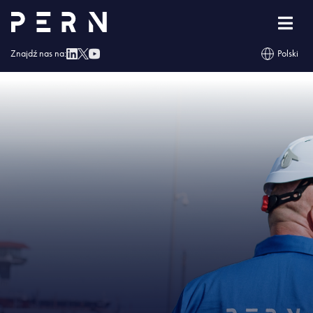
Strona główna
»
Fotowoltaika w kolejnych 9 bazach PERN
»
IMG – Fotowoltaika
w kolejnych 9 bazach PERN
Znajdź nas na:
Polski