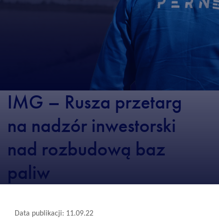
IMG – Rusza przetarg
na nadzór inwestorski
nad rozbudową baz
paliw
Data publikacji: 11.09.22