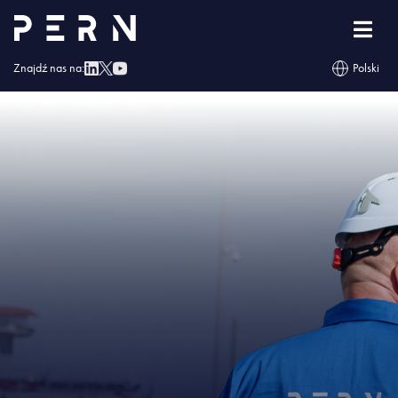
Strona główna
»
Rusza przetarg na nadzór inwestorski nad rozbudową baz
paliw
»
IMG – Rusza przetarg na nadzór inwestorski nad rozbudową baz paliw
Znajdź nas na:
Polski