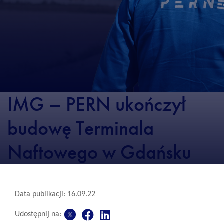
IMG – PERN ukończył
budowę Terminala
Naftowego w Gdańsku
Data publikacji: 16.09.22
Udostępnij na: