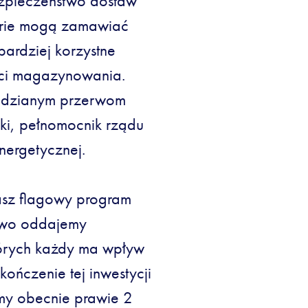
zpieczeństwo dostaw
nerie mogą zamawiać
bardziej korzystne
ści magazynowania.
ewidzianym przerwom
ski, pełnomocnik rządu
energetycznej.
asz flagowy program
nowo oddajemy
których każdy ma wpływ
ończenie tej inwestycji
y obecnie prawie 2