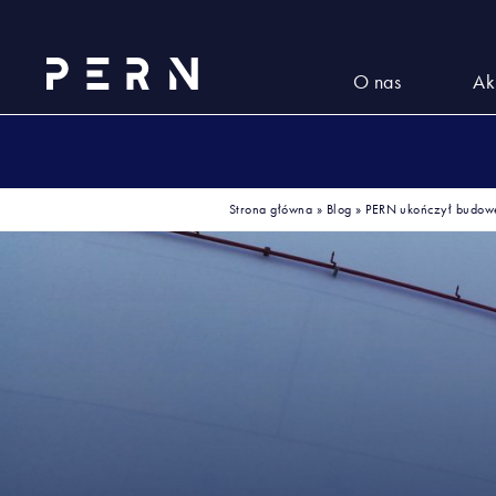
O nas
Ak
Strona główna
»
Blog
»
PERN ukończył budow