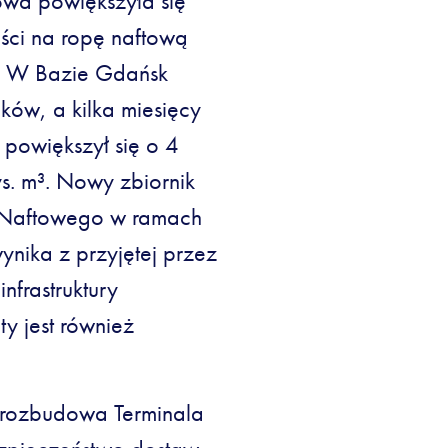
wa powiększyła się
ści na ropę naftową
u. W Bazie Gdańsk
ków, a kilka miesięcy
powiększył się o 4
ys. m³. Nowy zbiornik
a Naftowego w ramach
nika z przyjętej przez
nfrastruktury
ty jest również
k rozbudowa Terminala