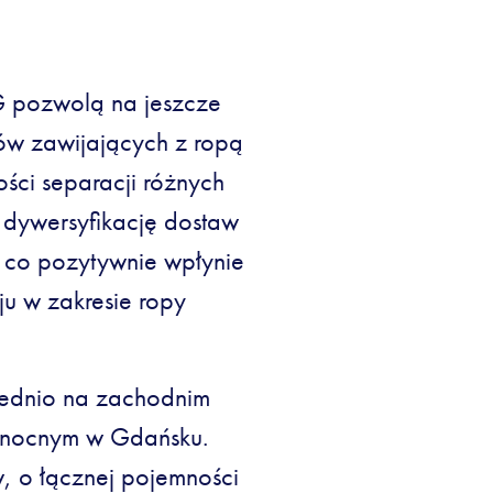
pozwolą na jeszcze
ów zawijających z ropą
ści separacji różnych
 dywersyfikację dostaw
i, co pozytywnie wpłynie
u w zakresie ropy
rednio na zachodnim
ółnocnym w Gdańsku.
, o łącznej pojemności