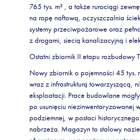
765 tys. m³ , a także rurociągi zewn
na ropę naftową, oczyszczalnia ści
systemy przeciwpożarowe oraz pełna i
z drogami, siecią kanalizacyjną i ele
Ostatni zbiornik II etapu rozbudowy
Nowy zbiornik o pojemności 45 tys.
wraz z infrastrukturą towarzyszącą, 
eksploatacji. Prace budowlane mogły
po usunięciu niezinwentaryzowanej wc
podziemnej, w postaci historyczneg
nabrzeża. Magazyn to stalowy nazi