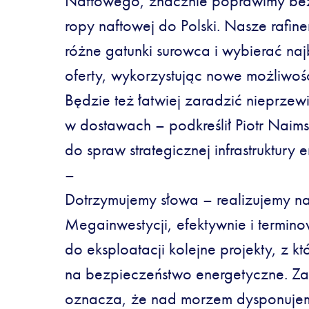
Naftowego, znacznie poprawimy be
ropy naftowej do Polski. Nasze rafi
różne gatunki surowca i wybierać naj
oferty, wykorzystując nowe możliwo
Będzie też łatwiej zaradzić nieprz
w dostawach – podkreślił Piotr Naim
do spraw strategicznej infrastruktury 
–
Dotrzymujemy słowa – realizujemy n
Megainwestycji, efektywnie i termi
do eksploatacji kolejne projekty, z 
na bezpieczeństwo energetyczne. Zak
oznacza, że nad morzem dysponujem