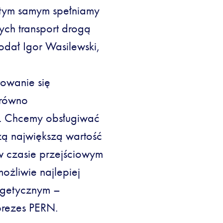
 tym samym spełniamy
ych transport drogą
dodał Igor Wasilewski,
towanie się
arówno
o. Chcemy obsługiwać
zą największą wartość
 w czasie przejściowym
żliwie najlepiej
rgetycznym –
rezes PERN.