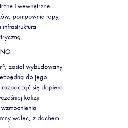
ętrzne i wewnętrzne
eków, pompownie ropy,
nfrastruktura
ktryczną.
 TNG
 m³, został wybudowany
niezbędną do jego
 rozpocząć się dopiero
ześniej kolizji
o wzmocnienia
emny walec, z dachem