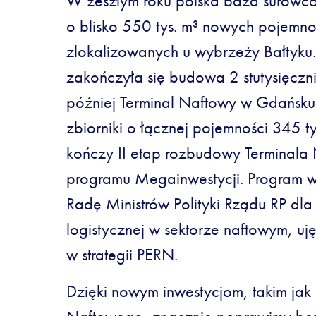
W zeszłym roku polska baza surowco
o blisko 550 tys. m³ nowych pojemno
zlokalizowanych u wybrzeży Bałtyk
zakończyła się budowa 2 stutysięczni
później Terminal Naftowy w Gdańsku 
zbiorniki o łącznej pojemności 345 t
kończy II etap rozbudowy Terminal
programu Megainwestycji. Program wy
Radę Ministrów Polityki Rządu RP dla i
logistycznej w sektorze naftowym, uję
w strategii PERN.
Dzięki nowym inwestycjom, takim ja