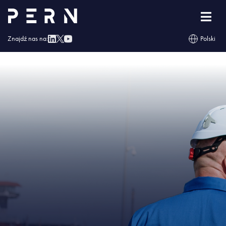
Strona główna
»
Do bazy paliw PERN w Emilianowie trafił megatransport
zbiorników na biokomponenty do biopaliw
»
IMG – Do bazy paliw PERN w
Emilianowie trafił megatransport zbiorników na biokomponenty do biopaliw
Znajdź nas na:
Polski