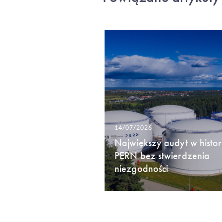
14/07/2026
Największy audyt w histori
PERN bez stwierdzenia
niezgodności