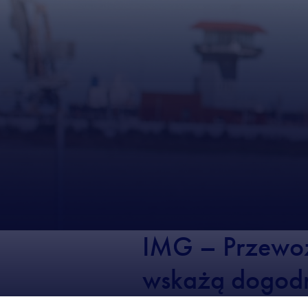
IMG – Przewoź
wskażą dogodn