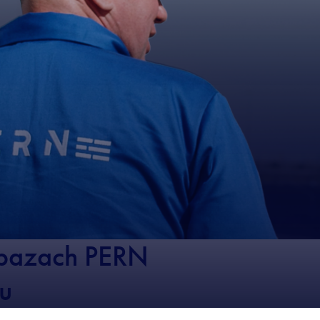
 bazach PERN
u