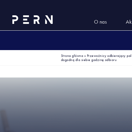
O nas
Ak
Strona główna
»
Przewoźnicy odbierający pa
dogodną dla siebie godzinę odbioru