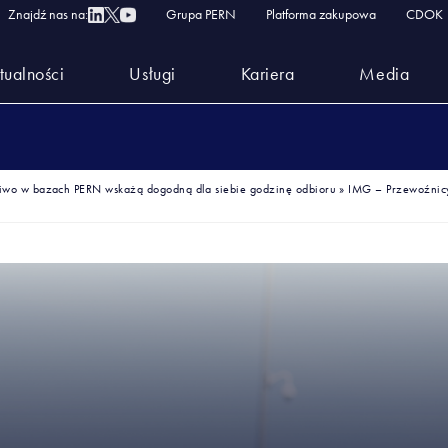
Znajdź nas na:
Grupa PERN
Platforma zakupowa
CDOK
tualności
Usługi
Kariera
Media
liwo w bazach PERN wskażą dogodną dla siebie godzinę odbioru
»
IMG – Przewoźnic