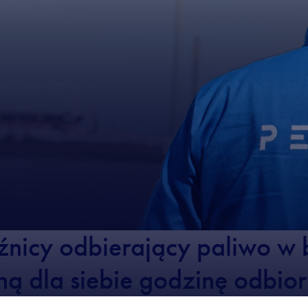
nicy odbierający paliwo w
ą dla siebie godzinę odbior