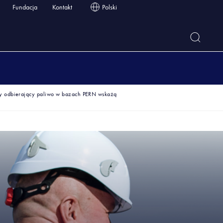
Fundacja
Kontakt
Polski
y odbierający paliwo w bazach PERN wskażą