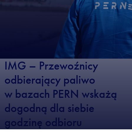
IMG – Przewoźnicy
odbierający paliwo
w bazach PERN wskażą
dogodną dla siebie
godzinę odbioru