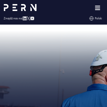
Strona główna
»
Przewoźnicy odbierający paliwo w bazach PERN wskażą
dogodną dla siebie godzinę odbioru
»
IMG – Przewoźnicy odbierający paliwo
w bazach PERN wskażą dogodną dla siebie godzinę odbioru
Znajdź nas na:
Polski