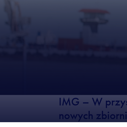
IMG – W przys
nowych zbiorn