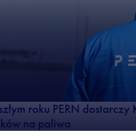
złym roku PERN dostarczy K
ików na paliwa