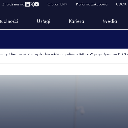
Znajdź nas na:
Grupa PERN
Platforma zakupowa
CDOK
tualności
Usługi
Kariera
Media
arczy Klientom aż 7 nowych zbiorników na paliwa
»
IMG – W przyszłym roku PERN d