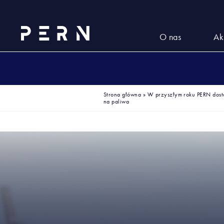
O nas
Ak
Strona główna
»
W przyszłym roku PERN dost
na paliwa