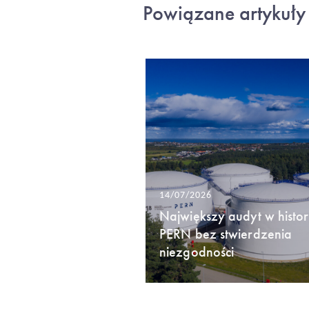
Powiązane artykuły
14/07/2026
Największy audyt w histori
PERN bez stwierdzenia
niezgodności