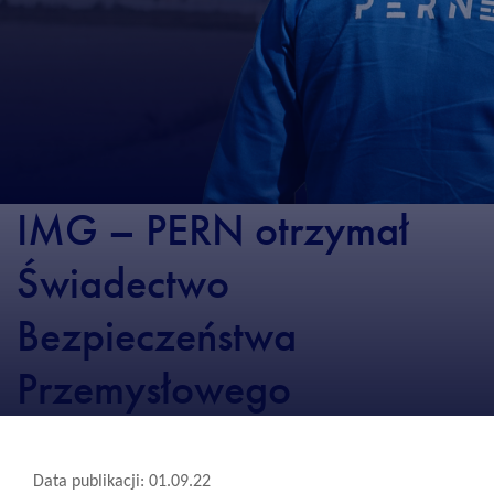
IMG – PERN otrzymał
Świadectwo
Bezpieczeństwa
Przemysłowego
Data publikacji: 01.09.22