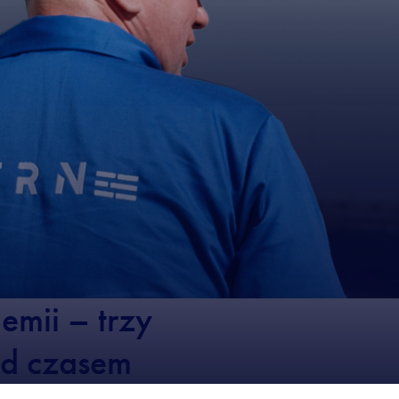
mii – trzy
ed czasem