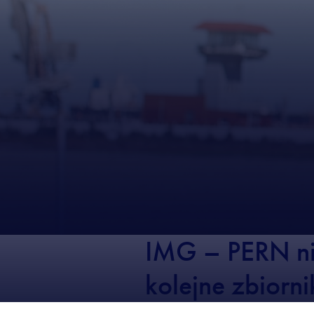
IMG – PERN ni
kolejne zbiorn