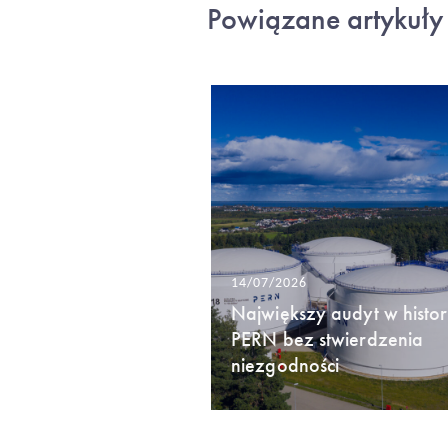
Powiązane artykuły
14/07/2026
Największy audyt w histori
PERN bez stwierdzenia
niezgodności