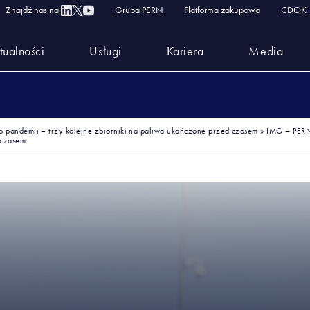
Znajdź nas na:
Grupa PERN
Platforma zakupowa
CDOK
tualności
Usługi
Kariera
Media
 pandemii – trzy kolejne zbiorniki na paliwa ukończone przed czasem
»
IMG – PERN
 czasem