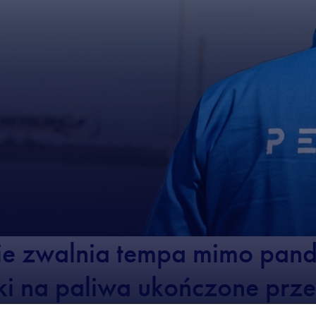
e zwalnia tempa mimo pande
iki na paliwa ukończone prz