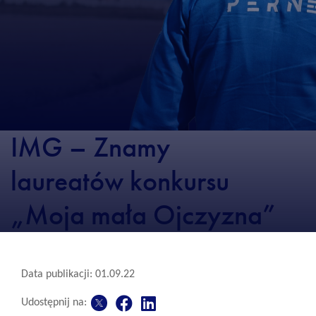
IMG – Znamy
laureatów konkursu
„Moja mała Ojczyzna”
Data publikacji: 01.09.22
Udostępnij na: