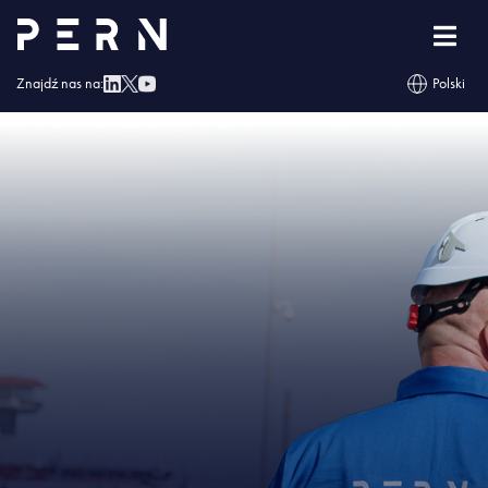
Strona główna
»
Znamy laureatów konkursu „Moja mała Ojczyzna”
»
IMG –
Znamy laureatów konkursu „Moja mała Ojczyzna”
Znajdź nas na:
Polski