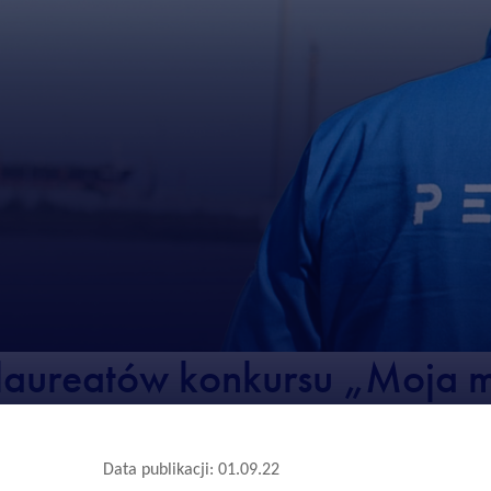
aureatów konkursu „Moja 
Data publikacji: 01.09.22