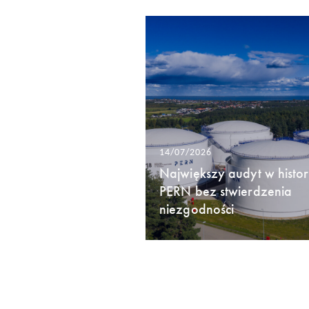
14/07/2026
Największy audyt w histori
PERN bez stwierdzenia
niezgodności