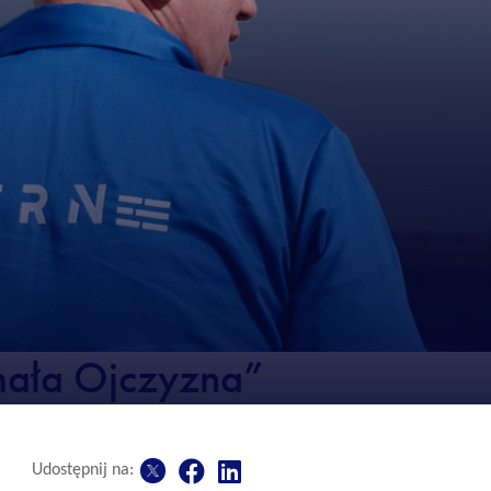
mała Ojczyzna”
Udostępnij na: