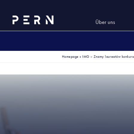
Über uns
Homepage
»
IMG – Znamy laureatów konkurs