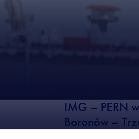
IMG – PERN wy
Boronów – Trz