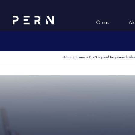
O nas
Ak
Strona główna
»
PERN wybrał Inżyniera budo