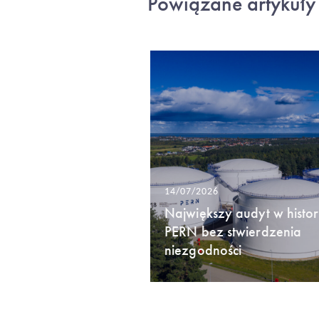
Powiązane artykuły
14/07/2026
Największy audyt w histori
PERN bez stwierdzenia
niezgodności