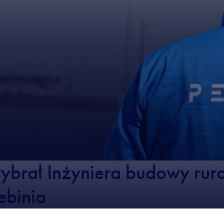
brał Inżyniera budowy rur
ebinia