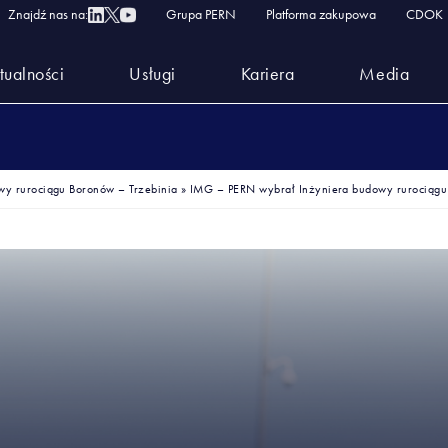
Znajdź nas na:
Grupa PERN
Platforma zakupowa
CDOK
tualności
Usługi
Kariera
Media
wy rurociągu Boronów – Trzebinia
»
IMG – PERN wybrał Inżyniera budowy rurociągu