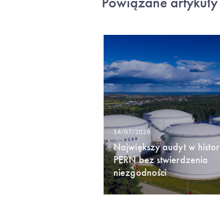
Powiązane artykuły
14/07/2026
Największy audyt w histori
PERN bez stwierdzenia
niezgodności