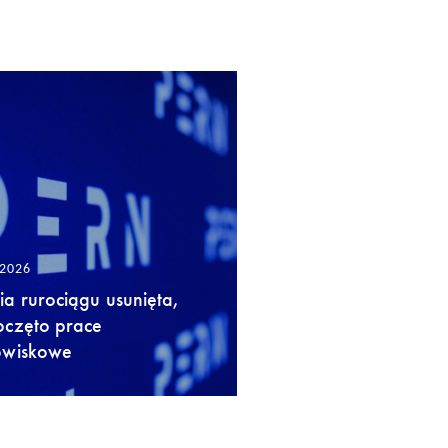
/2026
a rurociągu usunięta,
oczęto prace
owiskowe