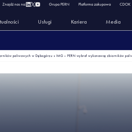
Znajdź nas na:
Grupa PERN
Platforma zakupowa
CDOK
tualności
Usługi
Kariera
Media
orników paliwowych w Dębogórzu
»
IMG – PERN wybrał wykonawcę zbiorników pal