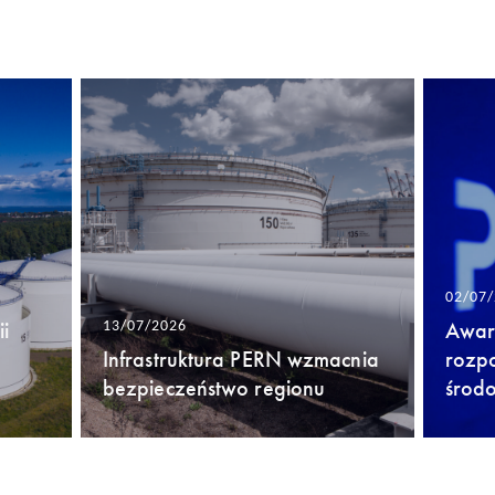
02/07
i
Awari
13/07/2026
Infrastruktura PERN wzmacnia
rozp
bezpieczeństwo regionu
środ