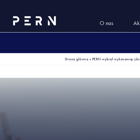
O nas
Ak
Strona główna
»
PERN wybrał wykonawcę zbi