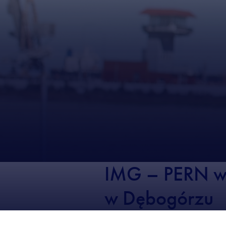
IMG – PERN wy
w Dębogórzu