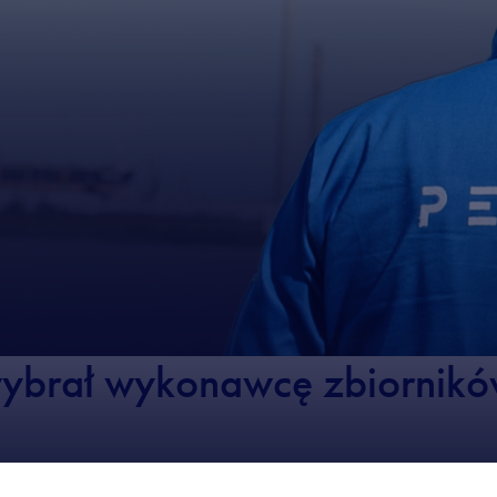
brał wykonawcę zbiornikó