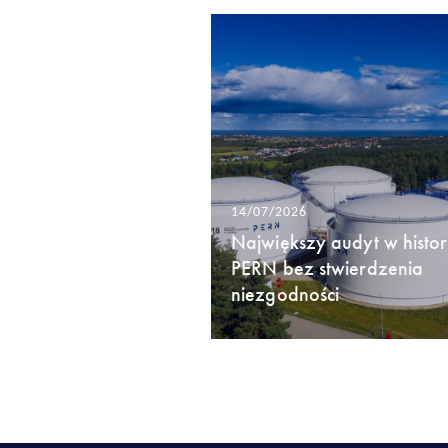
14/07/2026
Największy audyt w histori
PERN bez stwierdzenia
niezgodności