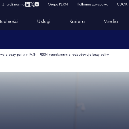
Znajdź nas na:
Grupa PERN
Platforma zakupowa
CDOK
tualności
Usługi
Kariera
Media
wuje bazy paliw
»
IMG – PERN konsekwentnie rozbudowuje bazy paliw