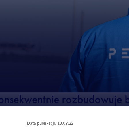
nsekwentnie rozbudowuje b
Data publikacji: 13.09.22