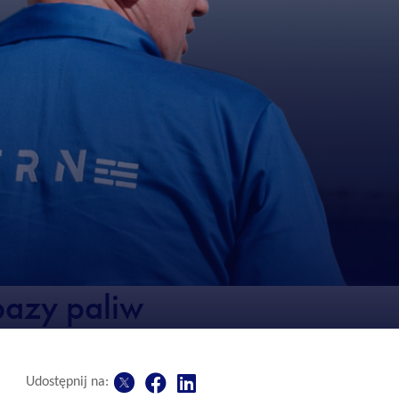
azy paliw
Udostępnij na: