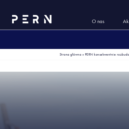
O nas
Ak
Strona główna
»
PERN konsekwentnie rozbudo