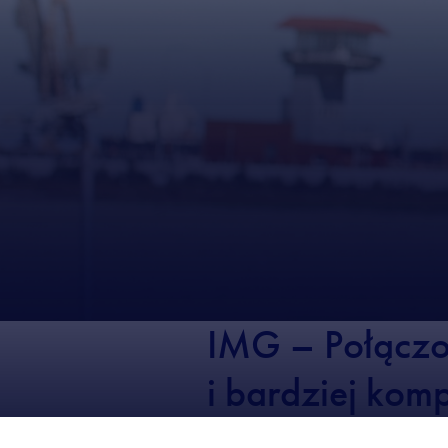
IMG – Połączon
i bardziej kom