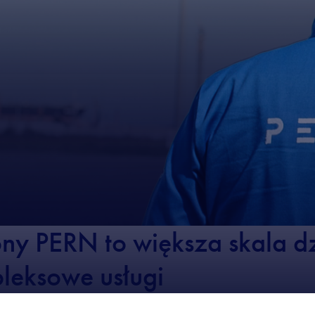
y PERN to większa skala dz
pleksowe usługi