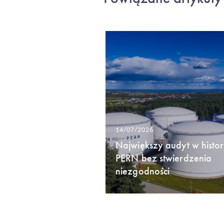
14/07/2026
Największy audyt w histori
PERN bez stwierdzenia
niezgodności