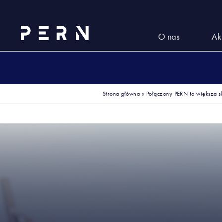
O nas
Ak
Strona główna
»
Połączony PERN to większa sk