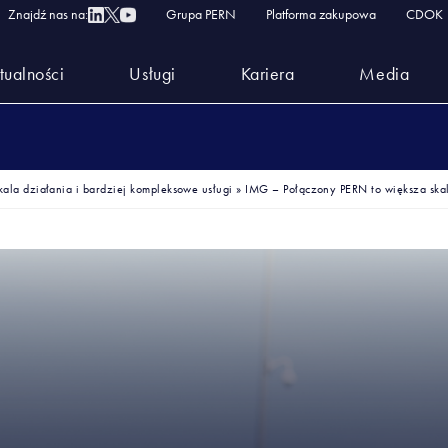
Znajdź nas na:
Grupa PERN
Platforma zakupowa
CDOK
tualności
Usługi
Kariera
Media
ala działania i bardziej kompleksowe usługi
»
IMG – Połączony PERN to większa skal