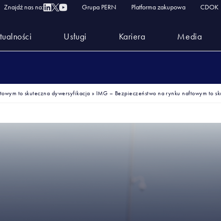
Znajdź nas na:
Grupa PERN
Platforma zakupowa
CDOK
tualności
Usługi
Kariera
Media
towym to skuteczna dywersyfikacja
»
IMG – Bezpieczeństwo na rynku naftowym to sk