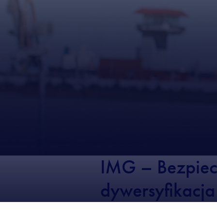
IMG – Bezpiec
dywersyfikacja