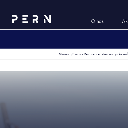
O nas
Ak
Strona główna
»
Bezpieczeństwo na rynku naf