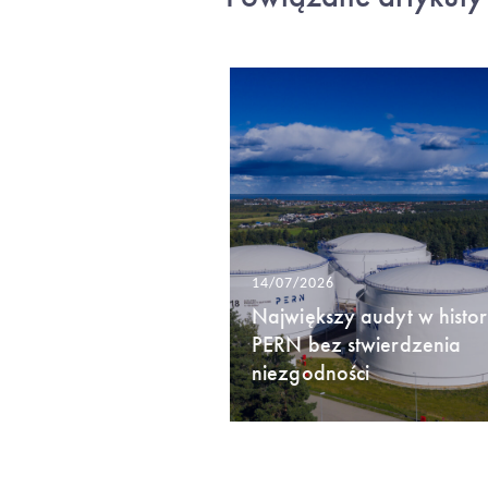
14/07/2026
Największy audyt w histori
PERN bez stwierdzenia
niezgodności