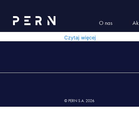
Lista nr 7 wyd. XX z dnia 26.0
LISTA NR 7 WYD. XX Z DN
O nas
Ak
LISTA NR 7 WYD. XX Z DNIA 26.
Czytaj więcej
© PERN S.A. 2026