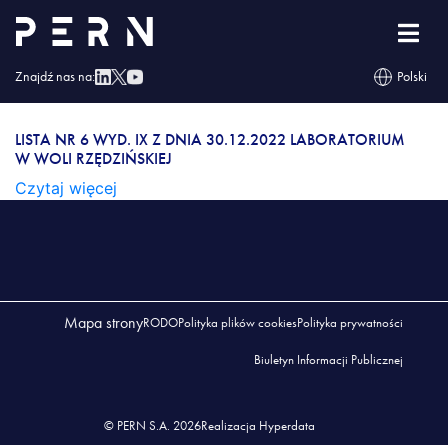
Lista nr 6 wyd. IX z dnia 30.12.2022 Laboratorium
w Woli Rzędzińskiej
Znajdź nas na:
Polski
LISTA NR 6 WYD. IX Z DNIA 30.12.2022
LABORATORIUM W WOLI RZĘDZIŃSKIEJ
LISTA NR 6 WYD. IX Z DNIA 30.12.2022 LABORATORIUM
W WOLI RZĘDZIŃSKIEJ
Czytaj więcej
Mapa strony
RODO
Polityka plików cookies
Polityka prywatności
Biuletyn Informacji Publicznej
© PERN S.A. 2026
Realizacja Hyperdata