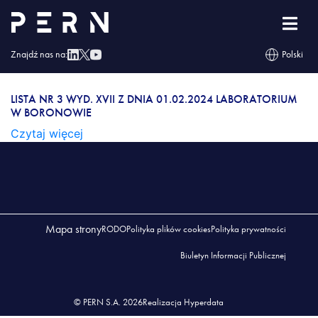
Lista nr 3 wyd. XVII z dnia 01.02.2024
Laboratorium w Boronowie
Znajdź nas na:
Polski
LISTA NR 3 WYD. XVII Z DNIA 01.02.2024
LABORATORIUM W BORONOWIE
LISTA NR 3 WYD. XVII Z DNIA 01.02.2024 LABORATORIUM
W BORONOWIE
Czytaj więcej
Mapa strony
RODO
Polityka plików cookies
Polityka prywatności
Biuletyn Informacji Publicznej
© PERN S.A. 2026
Realizacja Hyperdata