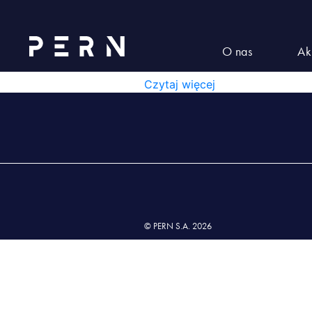
Lista nr 11 wyd. II z dnia 01.0
LISTA NR 11 WYD. II Z D
O nas
Ak
LISTA NR 11 WYD. II Z DNIA 01
Czytaj więcej
© PERN S.A. 2026