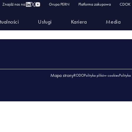
2.2024 Laboratorium w Gdańsku
Znajdź nas na:
Grupa PERN
Platforma zakupowa
CDOK
NIA 01.02.2024 LABORATORIUM W GDAŃSKU
tualności
Usługi
Kariera
Media
.02.2024 LABORATORIUM W GDAŃSKU
Mapa strony
RODO
Polityka plików cookies
Polityka