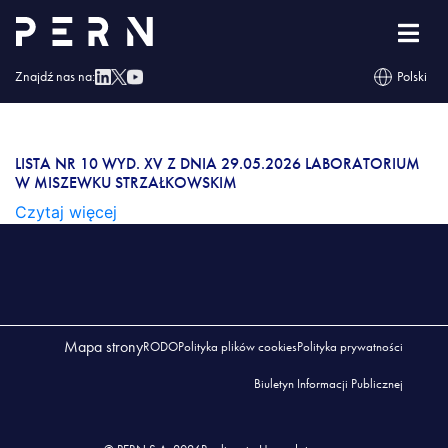
Lista nr 10 wyd. XV z dnia 29.05.2026
Laboratorium w Miszewku Strzałkowskim
Znajdź nas na:
Polski
LISTA NR 10 WYD. XV Z DNIA 29.05.2026
LABORATORIUM W MISZEWKU
STRZAŁKOWSKIM
LISTA NR 10 WYD. XV Z DNIA 29.05.2026 LABORATORIUM
W MISZEWKU STRZAŁKOWSKIM
Czytaj więcej
Mapa strony
RODO
Polityka plików cookies
Polityka prywatności
Biuletyn Informacji Publicznej