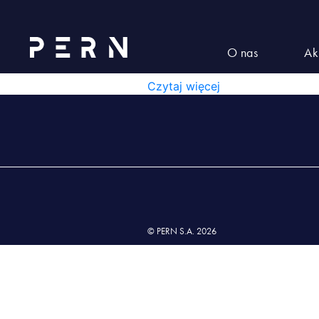
231012_Harmonogram inwentray
231012_HARMONOGRAM I
O nas
Ak
231012_HARMONOGRAM INWEN
Czytaj więcej
© PERN S.A. 2026