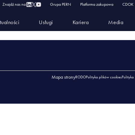
zacji
Znajdź nas na:
Grupa PERN
Platforma zakupowa
CDOK
NWENTRAYZACJI
tualności
Usługi
Kariera
Media
TRAYZACJI
Mapa strony
RODO
Polityka plików cookies
Polityka