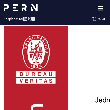
Załacznik
Znajdź nas na:
Polski