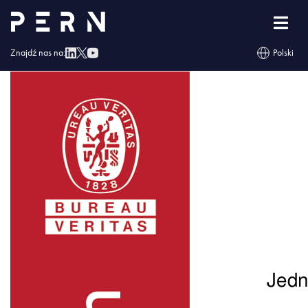
Załacznik
Znajdź nas na:
Polski